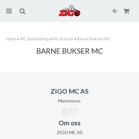
0,-
Hjem
»
MC Bekledning
»
Mc Bukser
»
Barne Bukser Mc
BARNE BUKSER MC
Nullstill
Trykk ENTER for å søke
ZIGO MC AS
Mystore.no
Om oss
ZIGO MC AS