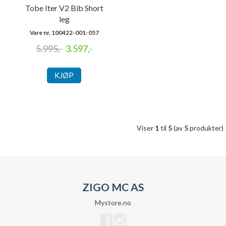
Tobe Iter V2 Bib Short
leg
Vare nr. 100422-001-057
5.995,-
3.597,-
KJØP
Viser
1
til
5
(av
5
produkter)
ZIGO MC AS
Mystore.no