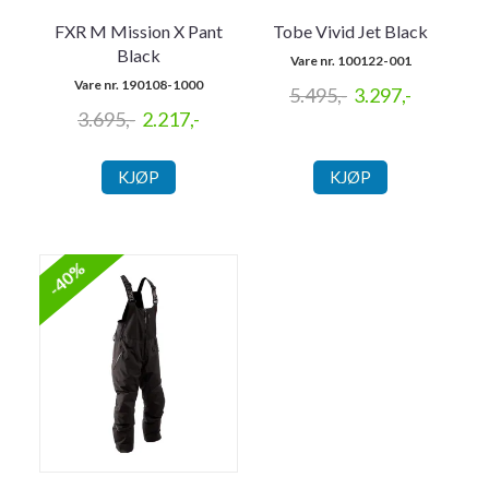
FXR M Mission X Pant
Tobe Vivid Jet Black
Black
Vare nr. 100122-001
Vare nr. 190108-1000
5.495,-
3.297,-
3.695,-
2.217,-
KJØP
KJØP
-40%