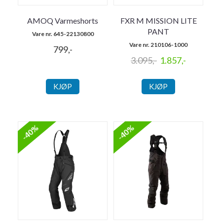
AMOQ Varmeshorts
FXR M MISSION LITE
PANT
Vare nr. 645-22130800
Vare nr. 210106-1000
799,-
3.095,-
1.857,-
KJØP
KJØP
-40%
-40%