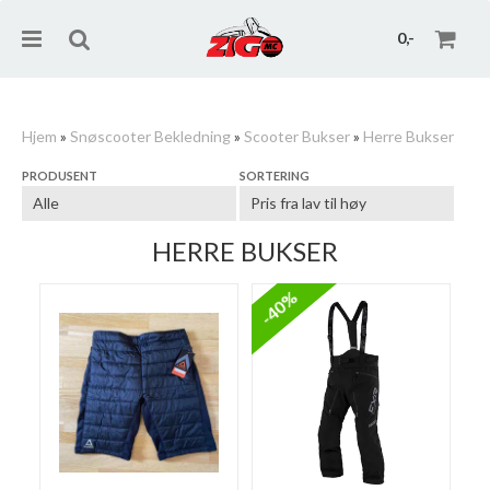
0,-
Hjem
»
Snøscooter Bekledning
»
Scooter Bukser
»
Herre Bukser
PRODUSENT
SORTERING
Nullstill
Trykk ENTER for å søke
HERRE BUKSER
-40%