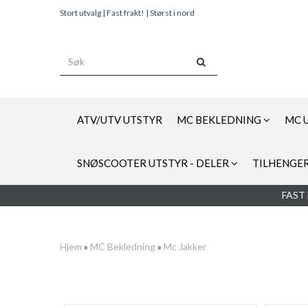
Stort utvalg | Fast frakt! | Størst i nord
ATV/UTV UTSTYR
MC BEKLEDNING
MC 
SNØSCOOTER UTSTYR - DELER
TILHENGER
FAST 
Hjem
»
MC Bekledning
»
Mc Jakker