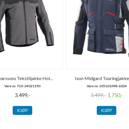
arssons Tekstiljakke Hol
...
Ixon Midgard Touringjakke
Vare nr. 710-24021190
Vare nr. 105101098-6024
3.499,-
3.499,-
1.750,-
KJØP
KJØP