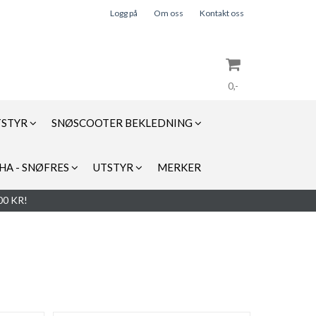
Logg på
Om oss
Kontakt oss
0,-
TSTYR
SNØSCOOTER BEKLEDNING
Nullstill
HA - SNØFRES
UTSTYR
MERKER
Trykk ENTER for å søke
0 KR!