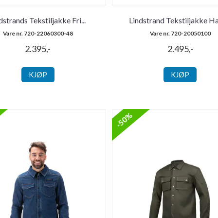
dstrands Tekstiljakke Fri
...
Lindstrand Tekstiljakke H
Vare nr. 720-22060300-48
Vare nr. 720-20050100
2.395,-
2.495,-
KJØP
KJØP
-50%