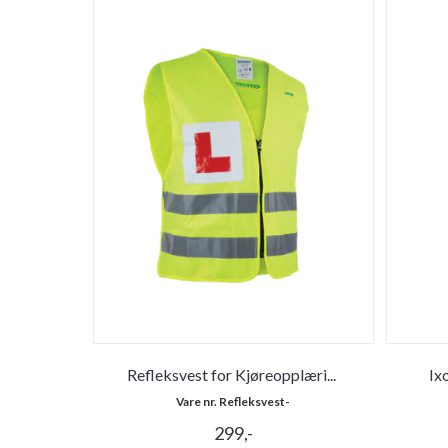
Refleksvest for Kjøreopplæri
...
Ix
Vare nr. Refleksvest-
299,-