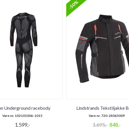
-50%
on Underground racebody
Lindstrands Tekstiljakke 
Vare nr. 102101006-1015
Vare nr. 720-24065009
1.599,-
1.695,-
848,-