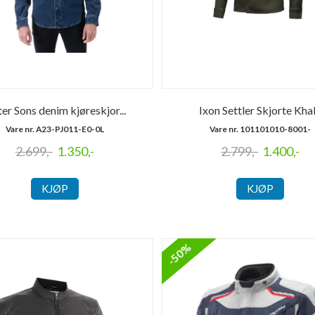
ter Sons denim kjøreskjor
...
Ixon Settler Skjorte Kha
Vare nr. A23-PJ011-E0-0L
Vare nr. 101101010-8001-
2.699,-
1.350,-
2.799,-
1.400,-
KJØP
KJØP
-50%