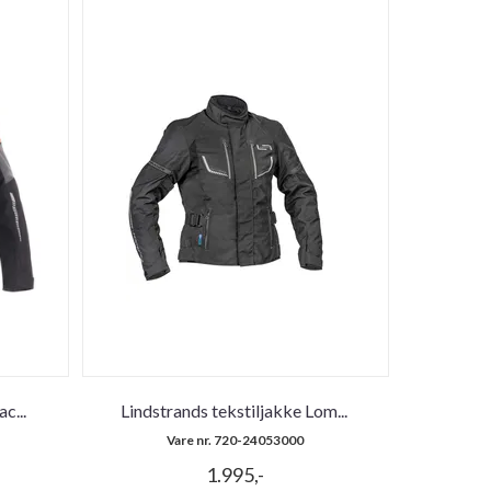
Bac
...
Lindstrands tekstiljakke Lom
...
Vare nr. 720-24053000
1.995,-