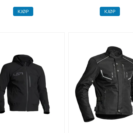
KJØP
KJØP