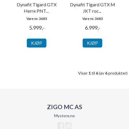
Dynafit Tigard GTX
Dynafit Tigard GTX M
Herre PNT
...
JKT roc
...
Vare nr. 3683
Vare nr. 3683
5.999,-
6.999,-
KJØP
KJØP
Viser
1
til
6
(av
6
produkter)
ZIGO MC AS
Mystore.no