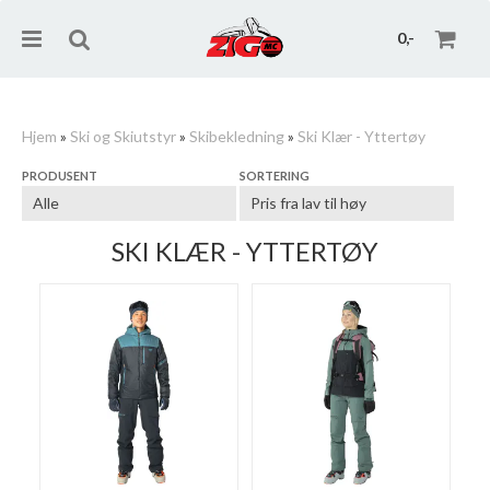
0,-
Hjem
»
Ski og Skiutstyr
»
Skibekledning
»
Ski Klær - Yttertøy
PRODUSENT
SORTERING
Nullstill
Trykk ENTER for å søke
SKI KLÆR - YTTERTØY