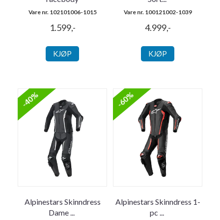
Vare nr. 102101006-1015
Vare nr. 100121002-1039
1.599,-
4.999,-
KJØP
KJØP
-40%
-60%
Alpinestars Skinndress
Alpinestars Skinndress 1-
Dame
...
pc
...