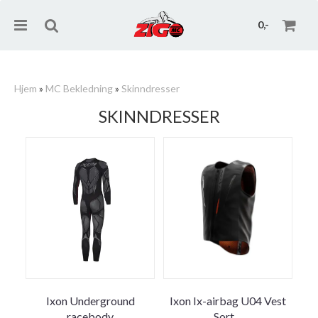
0,-
Hjem
»
MC Bekledning
»
Skinndresser
SKINNDRESSER
Nullstill
Trykk ENTER for å søke
Ixon Underground
Ixon Ix-airbag U04 Vest
racebody
Sort
...