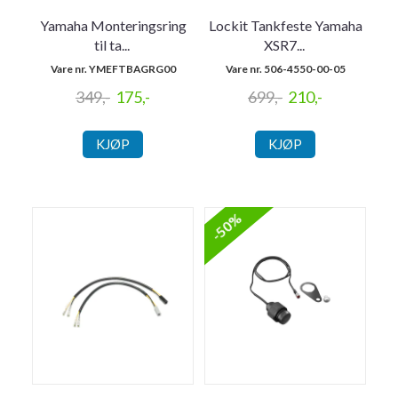
Yamaha Monteringsring
Lockit Tankfeste Yamaha
til ta
...
XSR7
...
Vare nr. YMEFTBAGRG00
Vare nr. 506-4550-00-05
349,-
175,-
699,-
210,-
KJØP
KJØP
-50%