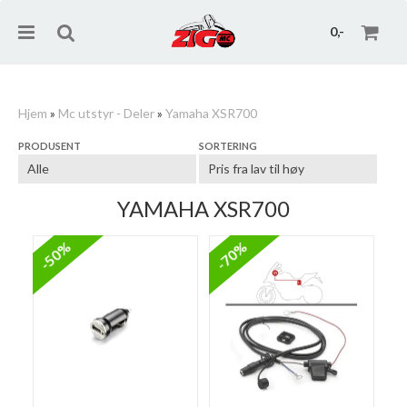
0,-
Hjem
»
Mc utstyr - Deler
»
Yamaha XSR700
PRODUSENT
SORTERING
Nullstill
Trykk ENTER for å søke
YAMAHA XSR700
-50%
-70%