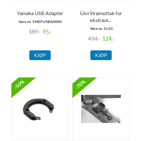
Yamaha USB Adapter
Givi Strømuttak for
ekstraut
...
Vare nr. YMEFUSBA0000
Vare nr. S110
189,-
95,-
414,-
124,-
KJØP
KJØP
-50%
-70%