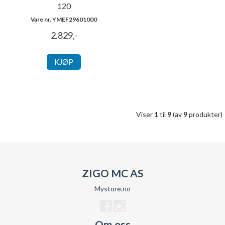
120
Vare nr. YMEF29601000
2.829,-
KJØP
Viser
1
til
9
(av
9
produkter)
ZIGO MC AS
Mystore.no
Om oss