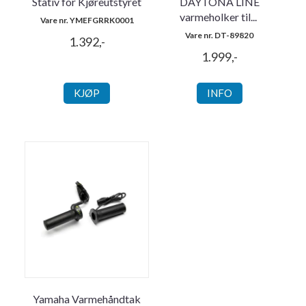
Stativ for Kjøreutstyret
DAYTONA LINE
varmeholker til
...
Vare nr. YMEFGRRK0001
Vare nr. DT-89820
1.392,-
1.999,-
KJØP
INFO
Yamaha Varmehåndtak