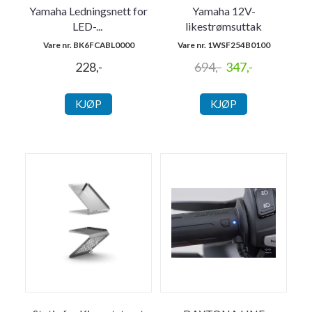
Yamaha Ledningsnett for
Yamaha 12V-
LED-
...
likestrømsuttak
Vare nr. BK6FCABL0000
Vare nr. 1WSF254B0100
228,-
694,-
347,-
KJØP
KJØP