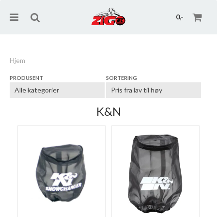
0,-
Hjem
PRODUSENT
SORTERING
Nullstill
Trykk ENTER for å søke
K&N