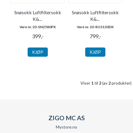
Snøsokk Luftfiltersokk
Snøsokk Luftfiltersokk
K&
...
K&
...
Vare nr. 20-SN2580PK
Vare nr. 20-RU3130DK
399,-
799,-
KJØP
KJØP
Viser
1
til
2
(av
2
produkter)
ZIGO MC AS
Mystore.no