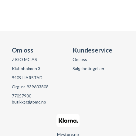
Om oss
Kundeservice
ZIGO MC AS
Om oss
Klubbholmen 3
Salgsbetingelser
9409 HARSTAD
Org. nr. 939603808
77057900
butikk@zigomc.no
Mystore.no