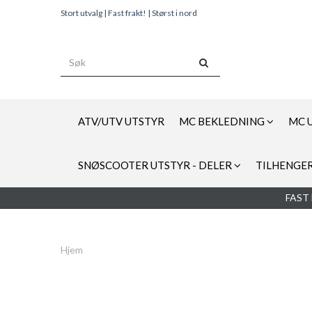
Stort utvalg | Fast frakt! | Størst i nord
ATV/UTV UTSTYR
MC BEKLEDNING
MC 
SNØSCOOTER UTSTYR - DELER
TILHENGER
FAST 
Hjem