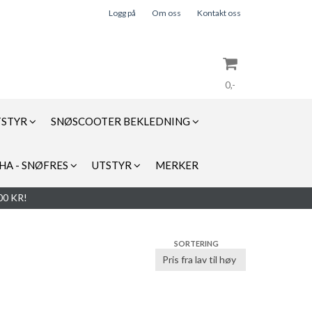
Logg på
Om oss
Kontakt oss
0,-
TSTYR
SNØSCOOTER BEKLEDNING
Nullstill
HA - SNØFRES
UTSTYR
MERKER
Trykk ENTER for å søke
0 KR!
SORTERING