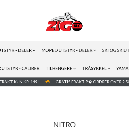
UTSTYR - DELER
MOPED UTSTYR - DELER
SKI OG SKIU
 UTSTYR - CALIBER
TILHENGERE
TRÅSYKKEL
YAMA
FRAKT KUN KR. 149!
GRATIS FRAKT P� ORDRER OVER 2.50
NITRO