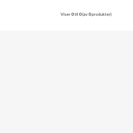
Viser
0
til
0
(av
0
produkter)