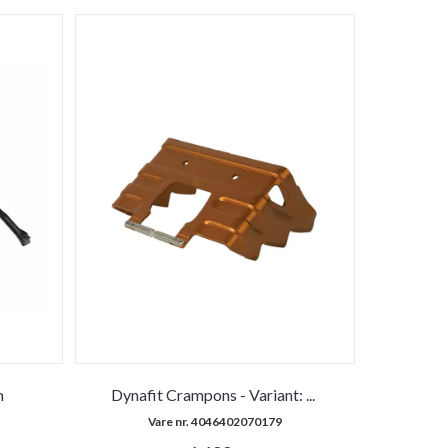
m
Dynafit Crampons - Variant:
...
Vare nr. 4046402070179