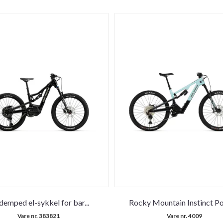
ldemped el-sykkel for bar
...
Rocky Mountain Instinct P
Vare nr. 383821
Vare nr. 4009