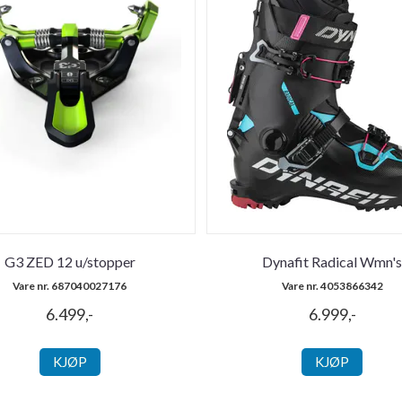
G3 ZED 12 u/stopper
Dynafit Radical Wmn'
Vare nr. 687040027176
Vare nr. 4053866342
6.499,-
6.999,-
KJØP
KJØP