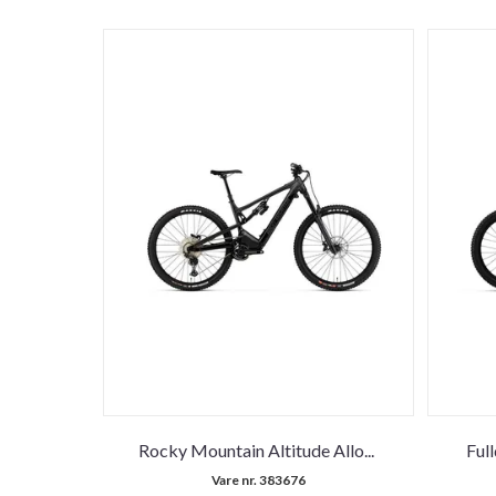
Rocky Mountain Altitude Allo
...
Ful
Vare nr. 383676