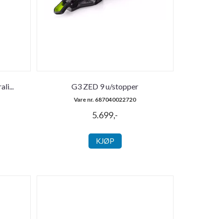
ali
...
G3 ZED 9 u/stopper
Vare nr. 687040022720
5.699,-
KJØP