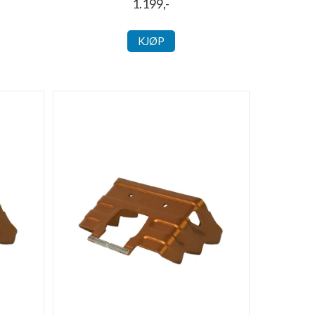
1.199,-
KJØP