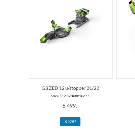
G3 ZED 12 u/stopper 21/22
Vare nr. 687040018655
6.499,-
KJØP