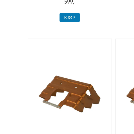
599,-
KJØP