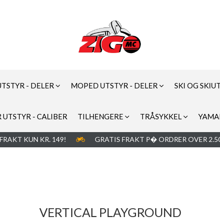
UTSTYR - DELER
MOPED UTSTYR - DELER
SKI OG SKIU
 UTSTYR - CALIBER
TILHENGERE
TRÅSYKKEL
YAMA
FRAKT KUN KR. 149!
GRATIS FRAKT P� ORDRER OVER 2.50
VERTICAL PLAYGROUND