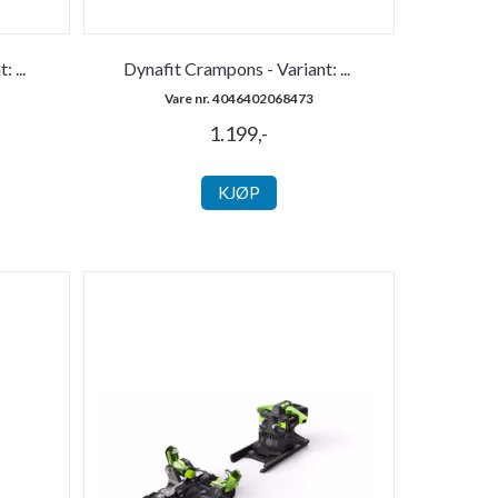
t:
...
Dynafit Crampons - Variant:
...
Vare nr. 4046402068473
1.199,-
KJØP