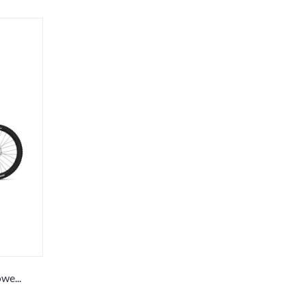
owe
...