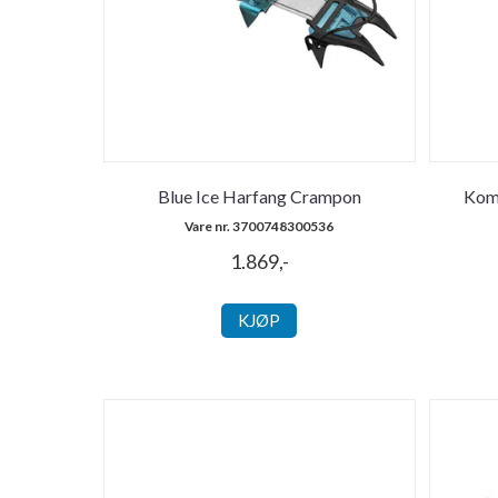
Blue Ice Harfang Crampon
Komp
Vare nr. 3700748300536
1.869,-
KJØP