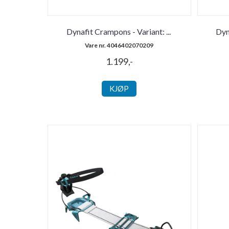
Dynafit Crampons - Variant:
...
Dyn
Vare nr. 4046402070209
1.199,-
KJØP