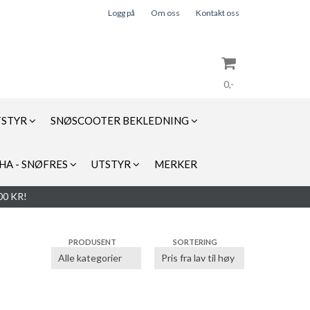
Logg på
Om oss
Kontakt oss
0,-
TSTYR
SNØSCOOTER BEKLEDNING
Nullstill
HA - SNØFRES
UTSTYR
MERKER
Trykk ENTER for å søke
0 KR!
PRODUSENT
SORTERING