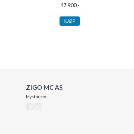
47.900,-
KJØP
ZIGO MC AS
Mystore.no