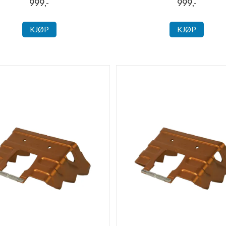
999,-
999,-
KJØP
KJØP