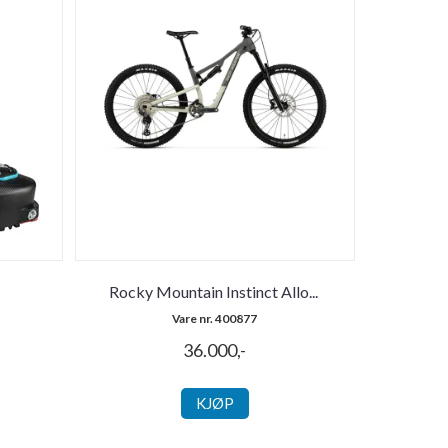
s
Rocky Mountain Instinct Allo
...
Vare nr. 400877
36.000,-
KJØP