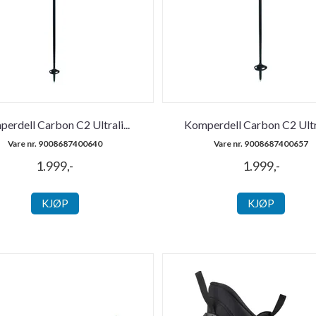
erdell Carbon C2 Ultrali
...
Komperdell Carbon C2 Ultr
Vare nr. 9008687400640
Vare nr. 9008687400657
1.999,-
1.999,-
KJØP
KJØP