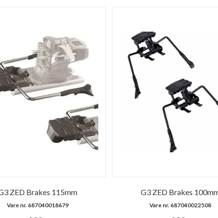
G3 ZED Brakes 115mm
G3 ZED Brakes 100m
Vare nr. 687040018679
Vare nr. 687040022508