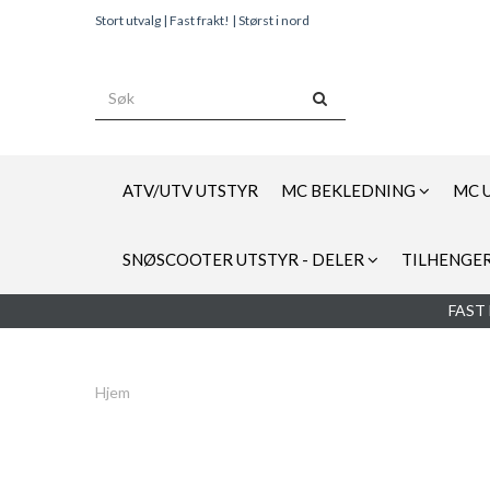
Stort utvalg | Fast frakt! | Størst i nord
ATV/UTV UTSTYR
MC BEKLEDNING
MC 
SNØSCOOTER UTSTYR - DELER
TILHENGER
FAST 
Hjem