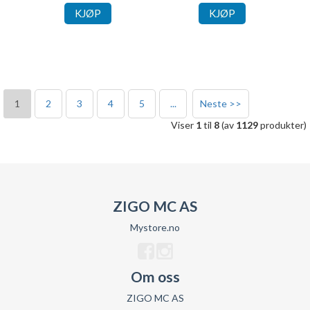
KJØP
KJØP
1
2
3
4
5
...
Neste >>
Viser
1
til
8
(av
1129
produkter)
ZIGO MC AS
Mystore.no
Om oss
ZIGO MC AS