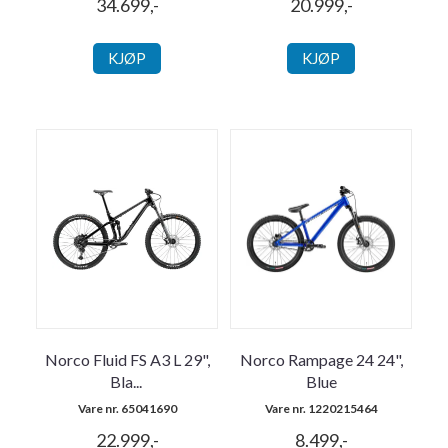
34.699,-
20.999,-
KJØP
KJØP
Norco Fluid FS A3 L 29",
Norco Rampage 24 24",
Bla
...
Blue
Vare nr. 65041690
Vare nr. 1220215464
22.999,-
8.499,-