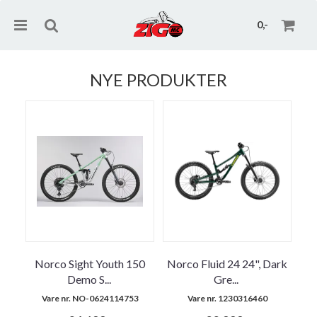
0,-
NYE PRODUKTER
Nullstill
Trykk ENTER for å søke
Norco Sight Youth 150
Norco Fluid 24 24", Dark
Demo S
...
Gre
...
Vare nr. NO-0624114753
Vare nr. 1230316460