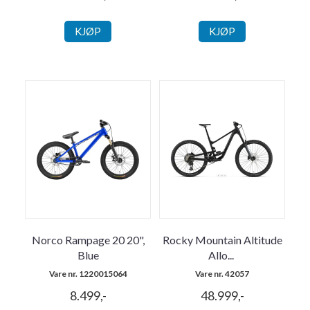
KJØP
KJØP
Norco Rampage 20 20",
Rocky Mountain Altitude
Blue
Allo
...
Vare nr. 1220015064
Vare nr. 42057
8.499,-
48.999,-