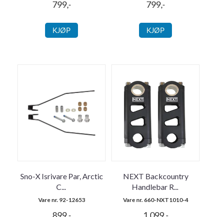
799,-
799,-
KJØP
KJØP
Sno-X Isrivare Par, Arctic
NEXT Backcountry
C
...
Handlebar R
...
Vare nr. 92-12653
Vare nr. 660-NXT1010-4
899,-
1.099,-