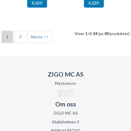
KJØP
KJØP
Viser
1
til
24
(av
40
produkter)
1
2
Neste >>
ZIGO MC AS
Mystore.no
Om oss
ZIGO MC AS
Klubbholmen 3
9409 HARSTAD