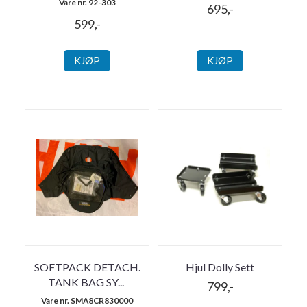
Vare nr. 92-303
695,-
599,-
KJØP
KJØP
SOFTPACK DETACH.
Hjul Dolly Sett
TANK BAG SY
...
799,-
Vare nr. SMA8CR830000