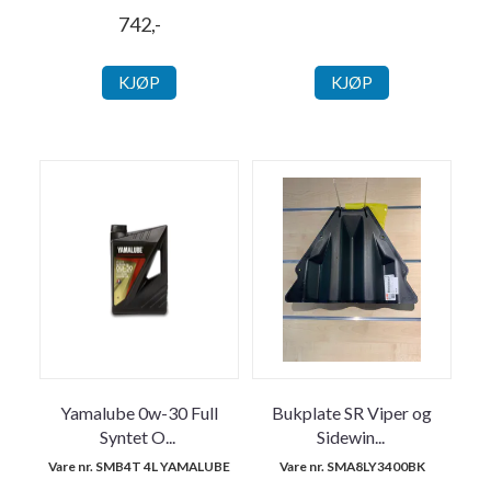
742,-
KJØP
KJØP
Yamalube 0w-30 Full
Bukplate SR Viper og
Syntet O
...
Sidewin
...
Vare nr. SMB4T 4L YAMALUBE
Vare nr. SMA8LY3400BK