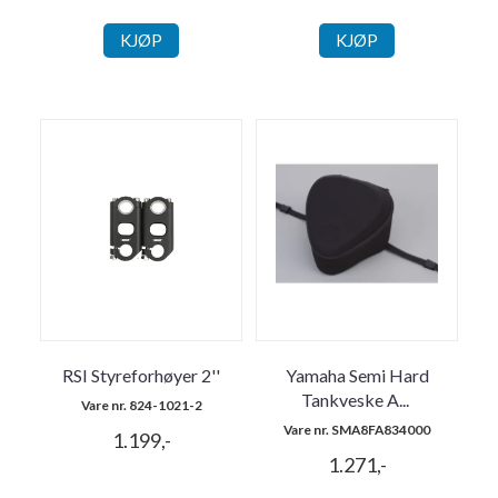
KJØP
KJØP
RSI Styreforhøyer 2''
Yamaha Semi Hard
Tankveske A
...
Vare nr. 824-1021-2
Vare nr. SMA8FA834000
1.199,-
1.271,-