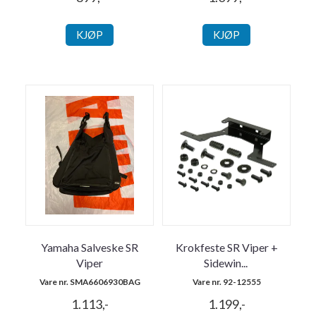
KJØP
KJØP
Yamaha Salveske SR
Krokfeste SR Viper +
Viper
Sidewin
...
Vare nr. SMA6606930BAG
Vare nr. 92-12555
1.113,-
1.199,-