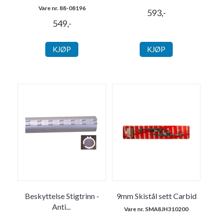
Vare nr. 88-08196
593,-
549,-
KJØP
KJØP
Beskyttelse Stigtrinn -
9mm Skistål sett Carbid
Anti
...
Vare nr. SMA8JH310200