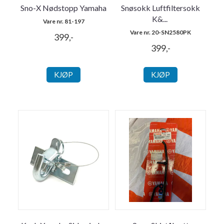
Sno-X Nødstopp Yamaha
Snøsokk Luftfiltersokk
K&
...
Vare nr. 81-197
Vare nr. 20-SN2580PK
399,-
399,-
KJØP
KJØP