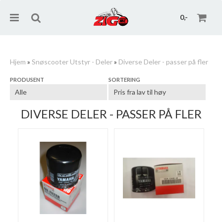
0,-
Hjem
»
Snøscooter Utstyr - Deler
»
Diverse Deler - passer på fler
PRODUSENT
SORTERING
Nullstill
Trykk ENTER for å søke
DIVERSE DELER - PASSER PÅ FLER