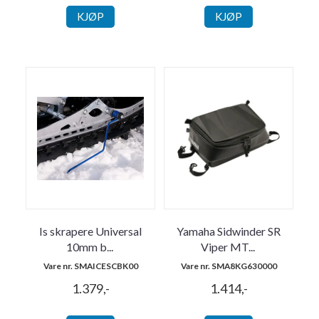
KJØP
KJØP
Is skrapere Universal
Yamaha Sidwinder SR
10mm b
...
Viper MT
...
Vare nr. SMAICESCBK00
Vare nr. SMA8KG630000
1.379,-
1.414,-