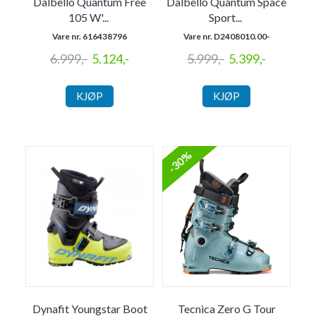
Dalbello Quantum Free
Dalbello Quantum Space
105 W'
...
Sport
...
Vare nr. 616438796
Vare nr. D2408010.00-
6.999,-
5.124,-
5.999,-
5.399,-
KJØP
KJØP
-30%
Dynafit Youngstar Boot
Tecnica Zero G Tour