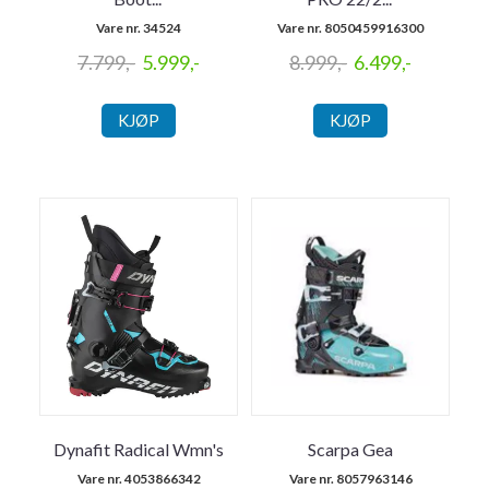
Vare nr. 34524
Vare nr. 8050459916300
7.799,-
5.999,-
8.999,-
6.499,-
KJØP
KJØP
Dynafit Radical Wmn's
Scarpa Gea
Vare nr. 4053866342
Vare nr. 8057963146