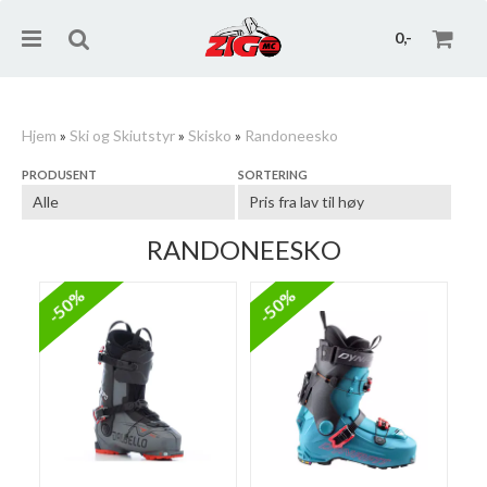
0,-
Hjem
»
Ski og Skiutstyr
»
Skisko
»
Randoneesko
PRODUSENT
SORTERING
Nullstill
Trykk ENTER for å søke
RANDONEESKO
-50%
-50%