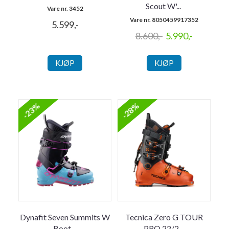
Scout W'
...
Vare nr. 3452
Vare nr. 8050459917352
5.599,-
8.600,-
5.990,-
KJØP
KJØP
-23%
-28%
Dynafit Seven Summits W
Tecnica Zero G TOUR
Boot
...
PRO 22/2
...