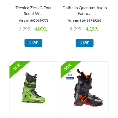
Tecnica Zero G Tour
Dalbello Quantum Asolo
Scout W'
...
Facto
...
Vare nr. 8050459773
Vare nr. 616438785299
7.999,-
4.000,-
6.999,-
4.199,-
KJØP
KJØP
-15%
-50%