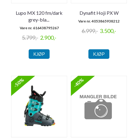
Lupo MX 120 fm/dark
Dynafit Hoji PX W
grey-bla
...
Vare nr. 4053865938212
Vare nr. 616438795267
6.999,-
3.500,-
5.799,-
2.900,-
KJØP
KJØP
-50%
-40%