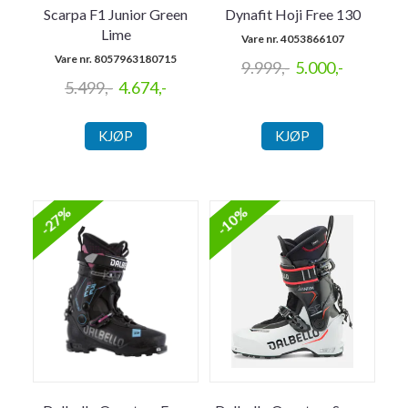
Scarpa F1 Junior Green
Dynafit Hoji Free 130
Lime
Vare nr. 4053866107
Vare nr. 8057963180715
9.999,-
5.000,-
5.499,-
4.674,-
KJØP
KJØP
-27%
-10%