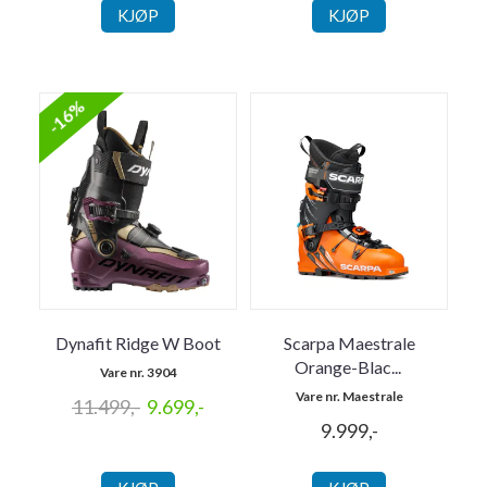
KJØP
KJØP
-16%
Dynafit Ridge W Boot
Scarpa Maestrale
Orange-Blac
...
Vare nr. 3904
Vare nr. Maestrale
11.499,-
9.699,-
9.999,-