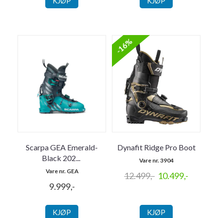
KJØP
KJØP
-16%
Scarpa GEA Emerald-
Dynafit Ridge Pro Boot
Black 202
...
Vare nr. 3904
Vare nr. GEA
12.499,-
10.499,-
9.999,-
KJØP
KJØP