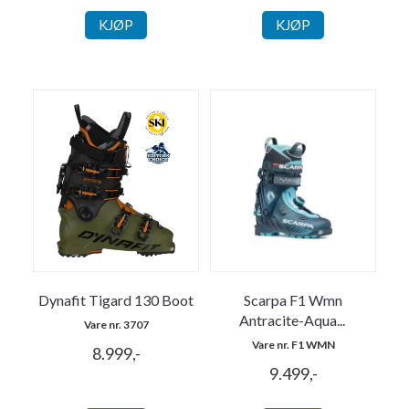
KJØP
KJØP
Dynafit Tigard 130 Boot
Scarpa F1 Wmn
Antracite-Aqua
...
Vare nr. 3707
Vare nr. F1 WMN
8.999,-
9.499,-