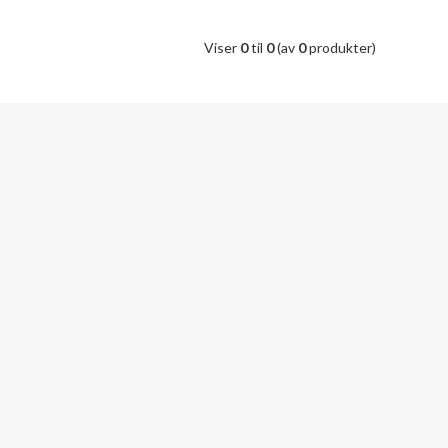
Viser
0
til
0
(av
0
produkter)