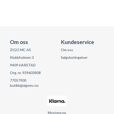
Om oss
Kundeservice
ZIGO MC AS
Om oss
Klubbholmen 3
Salgsbetingelser
9409 HARSTAD
Org. nr. 939603808
77057900
butikk@zigomc.no
Mystore.no