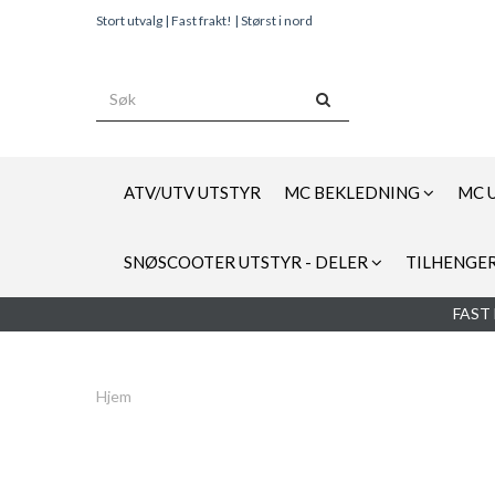
Stort utvalg | Fast frakt! | Størst i nord
ATV/UTV UTSTYR
MC BEKLEDNING
MC 
SNØSCOOTER UTSTYR - DELER
TILHENGER
FAST 
Hjem