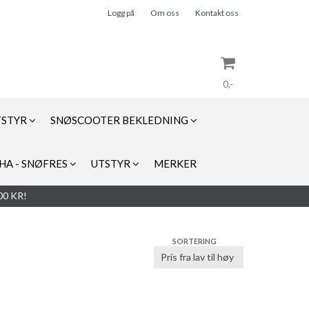
Logg på
Om oss
Kontakt oss
0,-
TSTYR
SNØSCOOTER BEKLEDNING
Nullstill
HA - SNØFRES
UTSTYR
MERKER
Trykk ENTER for å søke
0 KR!
SORTERING