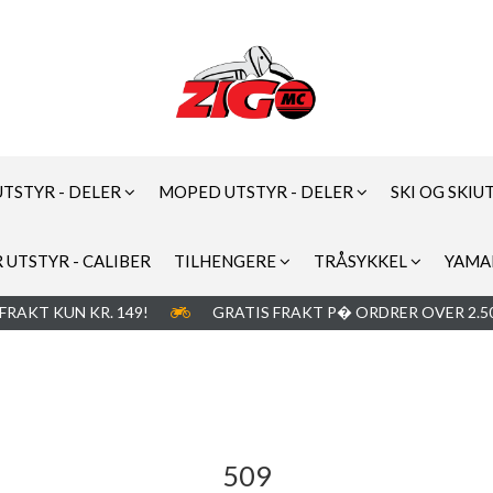
UTSTYR - DELER
MOPED UTSTYR - DELER
SKI OG SKIU
 UTSTYR - CALIBER
TILHENGERE
TRÅSYKKEL
YAMA
FRAKT KUN KR. 149!
GRATIS FRAKT P� ORDRER OVER 2.50
509