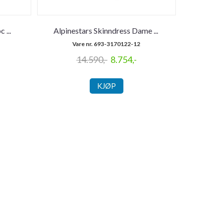
pc
...
Alpinestars Skinndress Dame
...
Vare nr. 693-3170122-12
14.590,-
8.754,-
KJØP