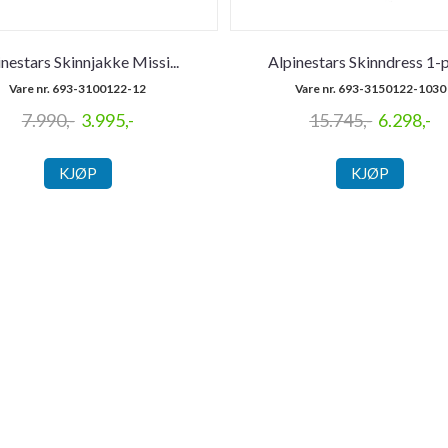
inestars Skinnjakke Missi
...
Alpinestars Skinndress 1-
Vare nr. 693-3100122-12
Vare nr. 693-3150122-1030
7.990,-
3.995,-
15.745,-
6.298,-
KJØP
KJØP