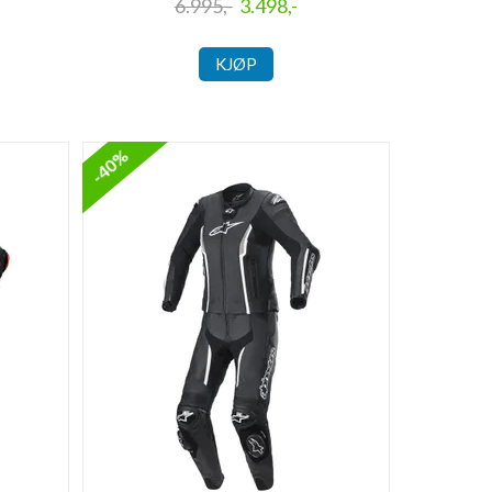
6.995,-
3.498,-
KJØP
-40%