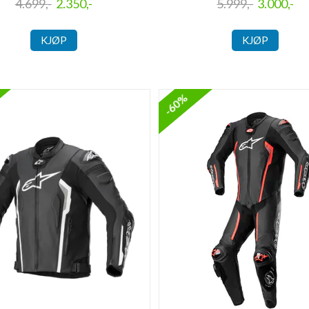
4.699,-
2.350,-
5.999,-
3.000,-
KJØP
KJØP
-60%