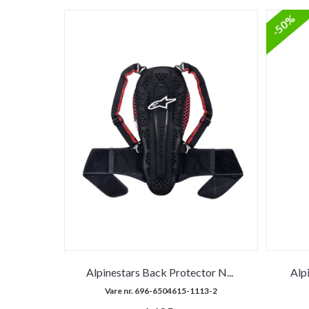
-50%
Alpinestars Back Protector N
...
Alp
Vare nr. 696-6504615-1113-2