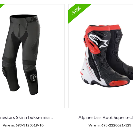
-50%
inestars Skinn bukse miss
...
Alpinestars Boot Supertec
Vare nr. 693-3120519-10
Vare nr. 695-2220021-123