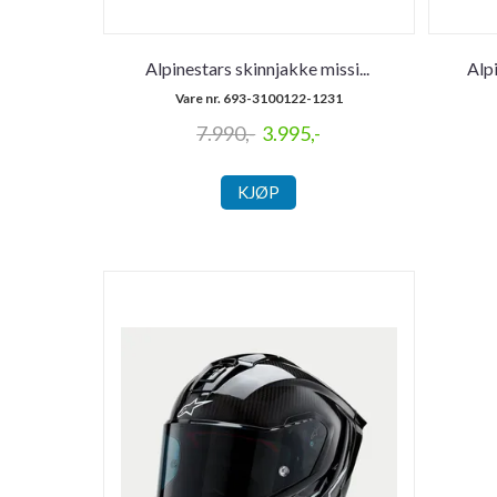
Alpinestars skinnjakke missi
...
Alp
Vare nr. 693-3100122-1231
7.990,-
3.995,-
KJØP