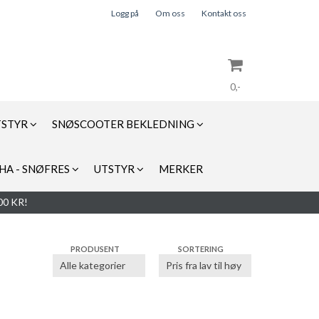
Logg på
Om oss
Kontakt oss
0,-
TSTYR
SNØSCOOTER BEKLEDNING
Nullstill
HA - SNØFRES
UTSTYR
MERKER
Trykk ENTER for å søke
0 KR!
PRODUSENT
SORTERING