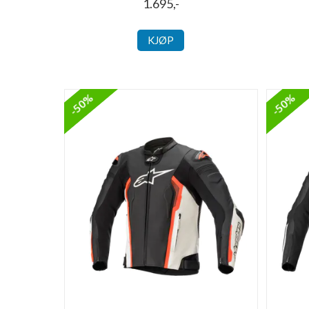
1.695,-
KJØP
-50%
-50%