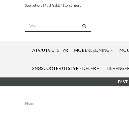
Stort utvalg | Fast frakt! | Størst i nord
ATV/UTV UTSTYR
MC BEKLEDNING
MC 
SNØSCOOTER UTSTYR - DELER
TILHENGER
FAST 
Hjem