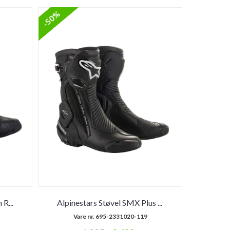
-50%
h R
...
Alpinestars Støvel SMX Plus
...
Vare nr. 695-2331020-119