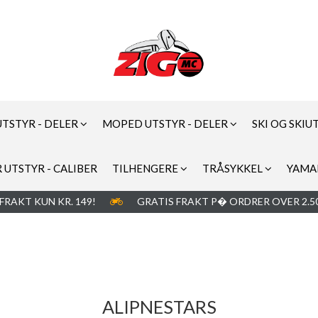
UTSTYR - DELER
MOPED UTSTYR - DELER
SKI OG SKIU
 UTSTYR - CALIBER
TILHENGERE
TRÅSYKKEL
YAMA
FRAKT KUN KR. 149!
GRATIS FRAKT P� ORDRER OVER 2.50
ALIPNESTARS