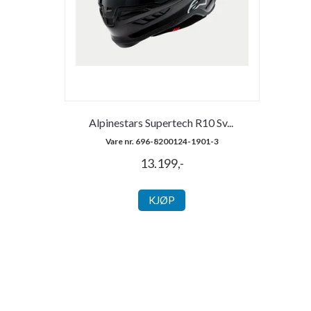
Alpinestars Supertech R10 Sv
...
Vare nr. 696-8200124-1901-3
13.199,-
KJØP