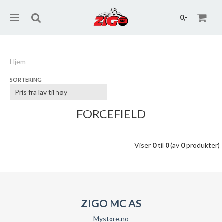
0,-
Hjem
SORTERING
Nullstill
Trykk ENTER for å søke
FORCEFIELD
Viser
0
til
0
(av
0
produkter)
ZIGO MC AS
Mystore.no