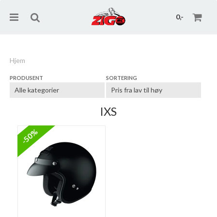
0,-
Hjem
PRODUSENT
SORTERING
Nullstill
Trykk ENTER for å søke
IXS
-50%