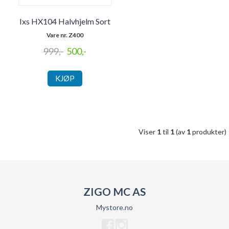
Ixs HX104 Halvhjelm Sort
Vare nr. Z400
999,-
500,-
KJØP
Viser
1
til
1
(av
1
produkter)
ZIGO MC AS
Mystore.no