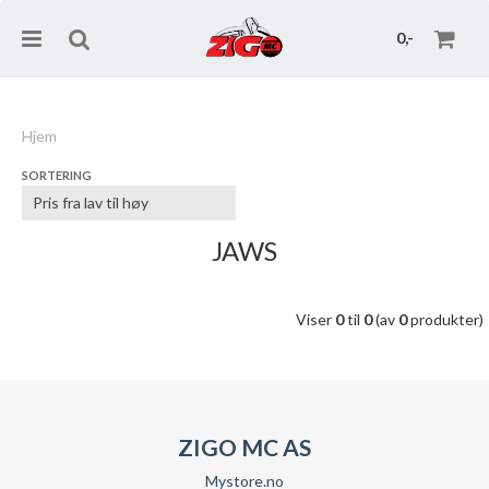
0,-
Hjem
SORTERING
Nullstill
Trykk ENTER for å søke
JAWS
Viser
0
til
0
(av
0
produkter)
ZIGO MC AS
Mystore.no