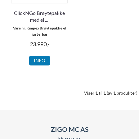
ClickNGo Brøytepakke
med el
...
Vare nr. Kimpex Brøytepakke el
justerbar
23.990,-
INFO
Viser
1
til
1
(av
1
produkter)
ZIGO MC AS
Mystore.no