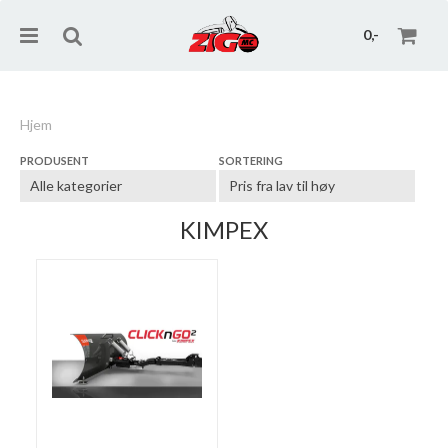
0,-
Hjem
PRODUSENT
SORTERING
Nullstill
Trykk ENTER for å søke
KIMPEX