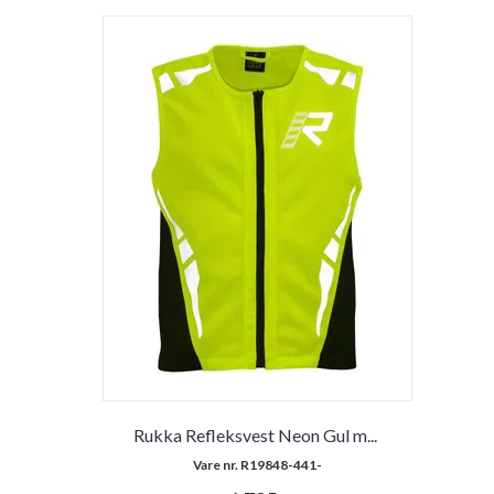
Rukka Refleksvest Neon Gul m
...
Vare nr. R19848-441-