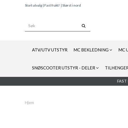
Stort utvalg | Fast frakt! | Størst i nord
ATV/UTV UTSTYR
MC BEKLEDNING
MC 
SNØSCOOTER UTSTYR - DELER
TILHENGER
FAST 
Hjem