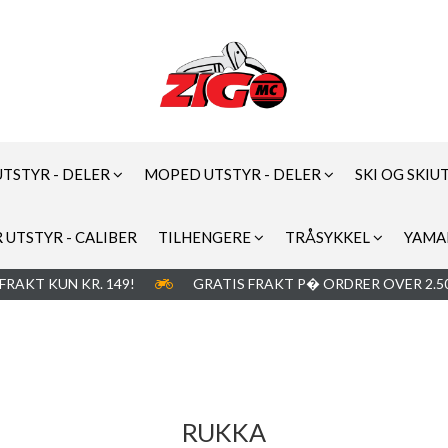
UTSTYR - DELER
MOPED UTSTYR - DELER
SKI OG SKIU
 UTSTYR - CALIBER
TILHENGERE
TRÅSYKKEL
YAMA
FRAKT KUN KR. 149!
GRATIS FRAKT P� ORDRER OVER 2.50
RUKKA