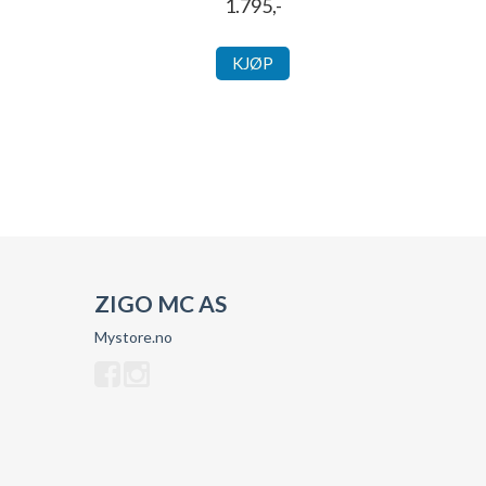
1.795,-
KJØP
ZIGO MC AS
Mystore.no