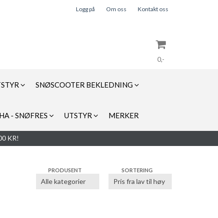
Logg på
Om oss
Kontakt oss
0,-
TSTYR
SNØSCOOTER BEKLEDNING
Nullstill
HA - SNØFRES
UTSTYR
MERKER
Trykk ENTER for å søke
0 KR!
PRODUSENT
SORTERING