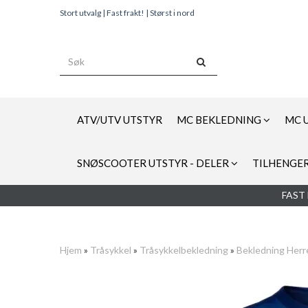
Stort utvalg | Fast frakt! | Størst i nord
ATV/UTV UTSTYR
MC BEKLEDNING
MC 
SNØSCOOTER UTSTYR - DELER
TILHENGER
FAST 
Hjem
»
Tråsykkel
»
Tråsykkelbekledning
»
Bekledning Herr