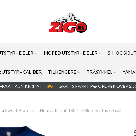
UTSTYR - DELER
MOPED UTSTYR - DELER
SKI OG SKIU
 UTSTYR - CALIBER
TILHENGERE
TRÅSYKKEL
YAMA
FRAKT KUN KR. 149!
GRATIS FRAKT P� ORDRER OVER 2.50
e
»
Sweet Protection Hunter II Trail T-Shirt - Blue Depths - Small