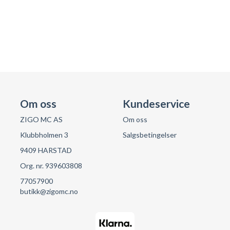
Om oss
Kundeservice
ZIGO MC AS
Om oss
Klubbholmen 3
Salgsbetingelser
9409 HARSTAD
Org. nr. 939603808
77057900
butikk@zigomc.no