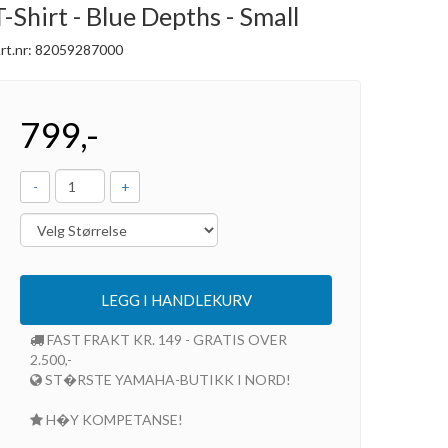
T-Shirt - Blue Depths - Small
rt.nr:
82059287000
799,-
-
+
LEGG I HANDLEKURV
FAST FRAKT KR. 149 - GRATIS OVER
2.500,-
ST�RSTE YAMAHA-BUTIKK I NORD!
H�Y KOMPETANSE!