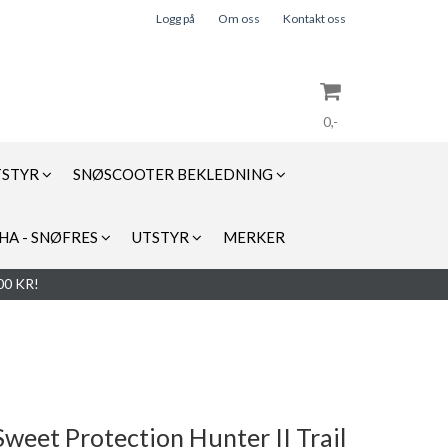
Logg på
Om oss
Kontakt oss
0,-
TSTYR
SNØSCOOTER BEKLEDNING
Nullstill
HA - SNØFRES
UTSTYR
MERKER
Trykk ENTER for å søke
0 KR!
Sweet Protection Hunter II Trail